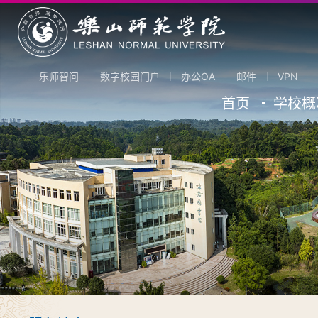
乐师智问
数字校园门户
办公OA
邮件
VPN
首页
学校概