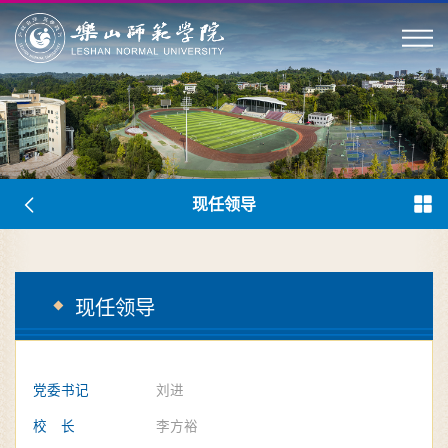
现任领导
现任领导
党委书记
刘进
校 长
李方裕