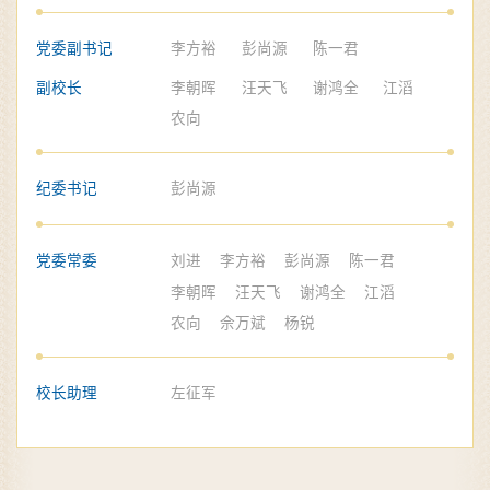
党委副书记
李方裕
彭尚源
陈一君
副校长
李朝晖
汪天飞
谢鸿全
江滔
农向
纪委书记
彭尚源
党委常委
刘进
李方裕
彭尚源
陈一君
李朝晖
汪天飞
谢鸿全
江滔
农向
佘万斌
杨锐
校长助理
左征军