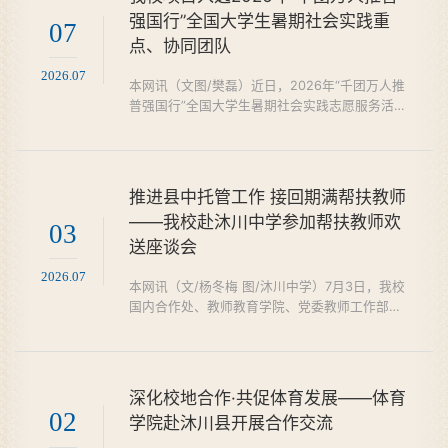
一站式职业指导服务。本次讲座采用线下会场
强国行”全国大学生暑期社会实践重
+线上直播同步开展模式，面向离校未就业毕业
07
点、协同团队
生、本地青年同步开放。宣讲前期，学院专家团
队结合乐山、峨眉两地...
2026.07
本网讯（文图/樊磊）近日，2026年“千团万人推
普强国行”全国大学生暑期社会实践志愿服务活动
评审结果正式公示。我校国家语言文字推广基地
（乐山师范学院）选送的两支志愿服务队伍成功
入选全国重点团队，一支队伍入选活动协同建设
项目，团队入选数量再创新高。2026年“千团万
推进县中托管工作 接回期满帮扶教师
人推普强国行”全国大学生暑期社会实践志愿服务
——我校赴沐川中学参加帮扶教师欢
活动重点团队名单【部分】本次征集吸引全国
03
送座谈会
1515所高校的8117支团队、8万余名师生报名参
与，经过材料初审...
2026.07
本网讯（文/杨冬梅 图/沐川中学）7月3日，我校
国内合作处、教师教育学院、党委教师工作部相
关负责人一行前往沐川中学推进县中托管工作，
参加驻校帮扶教师欢送座谈会。沐川中学党委书
记张仪、校长张仕军及领导班子、全体派驻教师
参会。会议由沐川中学党委书记张仪主持。会
深化校地合作·共促体育发展——体育
上，张仪代表沐川中学感谢我校长期以来的鼎力
02
学院赴沐川县开展合作交流
支持，高度认可王应红、王小波、蒋方舟三位教
师扎根山区、深耕课堂，将高校先进教研理念赋