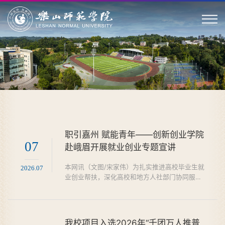
职引嘉州 赋能青年——创新创业学院
07
赴峨眉开展就业创业专题宣讲
本网讯（文图/宋家伟）为扎实推进高校毕业生就
2026.07
业创业帮扶，深化高校和地方人社部门协同服务
机制，6月30日，创新创业学院联合学工部、经
管学院组建就业创业指导专家团队，受邀前往乐
山就业之家·峨眉站举办高校毕业生就业创业专题
讲座，为离校未就业毕业生、本地青年学子提供
我校项目入选2026年“千团万人推普