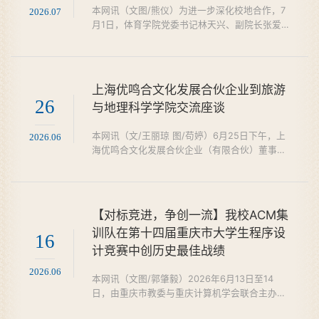
本网讯（文图/熊仪）为进一步深化校地合作，7
2026.07
能学校师资与学科发展...
月1日，体育学院党委书记林天兴、副院长张爱
平、党政办及专任教师代表一行前往沐川县文化
广播电视体育和旅游局，围绕合作事项进行深入
探讨与交流。座谈会上，沐川县人民政府副县长
韩雪梅对体育学院一行的到访表示热烈欢迎，并
上海优鸣合文化发展合伙企业到旅游
详细介绍了沐川县在文旅融合、体育产业发展方
26
与地理科学学院交流座谈
面取得的成果与未来规划。她指出，希望通过校
地合作实现资源共享、优势互补，为沐川体育事
​本网讯（文/王丽琼 图/苟婷）6月25日下午，上
2026.06
业注入新的活力。林天...
海优鸣合文化发展合伙企业（有限合伙）董事长
李迅、总经理冉潇一行到访旅游与地理科学学
院。学院党委书记徐秀云，四川旅游发展研究中
心主任、学院副院长刘军荣，副院长孙永兴与李
迅一行深入交流。刘军荣介绍了学院学科专业建
【对标竞进，争创一流】我校ACM集
设、科研创新发展、产业学院建设等情况。他结
训队在第十四届重庆市大学生程序设
合文旅产业的发展趋势，介绍了学院后续在学科
16
计竞赛中创历史最佳战绩
建设、人才培育、科研赋能产业发展等方面的整
体规划，充分展现了...
2026.06
本网讯（文图/郭肇毅）2026年6月13日至14
日，由重庆市教委与重庆计算机学会联合主办、
重庆大学承办的第十四届重庆市大学生程序设计