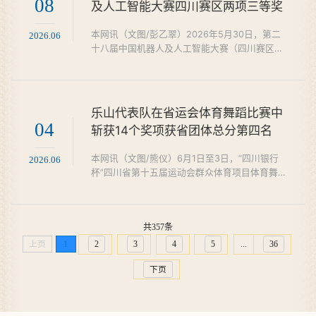
08
及人工智能大赛四川赛区两项三等奖
力，指出当前正处于旅游从“野游”走向规范化运
营的关键阶段，迫切需要专业的旅游人才。希望
本网讯（文图/彭乙翠）2026年5月30日，第二
2026.06
以横向课题形式，持...
十八届中国机器人及人工智能大赛（四川赛区）
暨第四届成渝地区机器人及人工智能大赛在中国
民用航空飞行学院举办。我校人工智能与机器人
学院学子首次亮相挑战赛Aelos机器人（树莓派
版本）赛道，选派两支参赛队伍，与省内70余所
乐山代表队在省运会体育舞蹈比赛中
本科院校代表队同台竞技、激烈角逐。学子们凭
04
斩获14个奖项获省团体总分第四名
借扎实的专业基础、娴熟的实操能力与默契的团
队协作，稳定发挥、奋勇争先，成功斩获省级三
本网讯（文图/熊仪）6月1日至3日，“四川银行
2026.06
等奖两项，实现我校该竞...
杯”四川省第十五届运动会群众体育项目体育舞蹈
比赛在宜宾市南溪区体育中心体育馆举行。由我
校体育学院牵头组建、乐山市体育舞蹈运动协会
择优选拔的乐山代表队参赛，体育学院院长黄河
共357条
任领队、专任教师谢宁担任带队教练。赛场上，
队员们盛装登场，伴随乐曲翩然起舞，默契配合
上页
1
2
3
4
5
...
36
完成华尔兹、探戈等多个经典舞种的比拼。柔美
下页
优雅的华尔兹与铿锵飒爽的探戈轮番上演，充分
展现了体育舞蹈独...