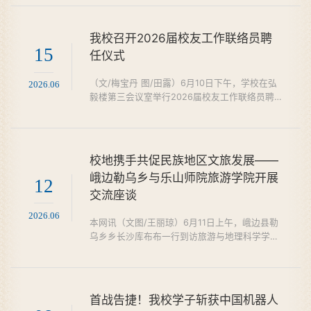
竞赛在重庆大学虎溪校区圆满落幕。在郭肇毅老
师的带领下，乐山师范学院ACM集训队选派6支
精英队伍出征本次大赛。经过激烈角逐，我校代
我校召开2026届校友工作联络员聘
表队斩获金奖1项、银奖2项、铜奖1项，一举创
15
任仪式
下我校参加该项赛事以来的历史最好成绩！作为
国际大学生程序设计竞赛（ICPC）的省级赛事，
（文/梅宝丹 图/田露）6月10日下午，学校在弘
2026.06
本次大赛吸引了来自四川、重...
毅楼第三会议室举行2026届校友工作联络员聘
任仪式。校友事务办公室主任、校友会秘书长钟
大勇，继续教育学院院长、校友会副秘书长南
麒，党委学生工作部副部长胡平建、校团委美育
教育中心专职副主任夏红及2026届校友工作联
校地携手共促民族地区文旅发展——
络员代表参加了此次会议。会议由校友事务办公
峨边勒乌乡与乐山师院旅游学院开展
室副主任、校友会副秘书长聂丽主持。​聘任仪式
12
交流座谈
在全体参会人员合唱校歌《放飞梦想》的歌声中
拉开序幕。胡平建宣读了...
2026.06
本网讯（文图/王丽琼）6月11日上午，峨边县勒
乌乡乡长沙库布布一行到访旅游与地理科学学
院，双方围绕文旅发展、数据支持、人才培养及
校地合作等议题展开深入交流。学院副院长、四
川旅游发展研究中心主任刘军荣、孙永兴及四川
旅游发展研究中心部分教师代表参加座谈。沙库
首战告捷！我校学子斩获中国机器人
布布乡长介绍了勒乌乡独特的自然资源和发展潜