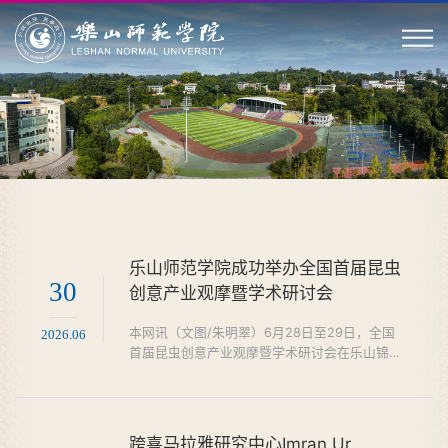
乐山师范学院成功举办全国首届昆虫
30
创意产业观摩暨学术研讨会
本网讯（文图/朱明翠）6月28日至29日，全国
2026.06
首届昆虫创意产业观摩暨学术研讨会在乐山锦江
嘉州宾馆举行。本次大会由乐山师范学院（以下
简称我校）主办，旨在深入挖掘昆虫资源多元价
值，推动传统养殖产业向创意型、科技型、文旅
型方向升级。会议吸引了来自全国十余个省
跨喜马拉雅研究中心Imran Ur