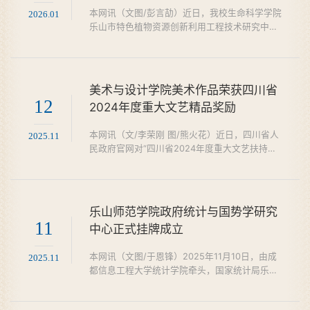
Overcontact Binary V0554 Dra” 的研究论文，
本网讯（文图/彭言劼）近日，我校生命科学学院
2026.01
乐山师范学院为该论文第一...
乐山市特色植物资源创新利用工程技术研究中心
传来喜讯：我校与四川农业大学、绵阳市农业科
学院合作育成的杂交稻新品种“沫1优2115”和“沫
优815”，双双通过四川省审定，实现了我校在主
要农作物新品种培育上“零的突破”，标志着我校
美术与设计学院美术作品荣获四川省
在农业科研创新和学科发展迈上新台阶。两个品
12
2024年度重大文艺精品奖励
种均为早熟杂交稻品种，兼具高产、优质、抗
病、广适特点，平均亩产分别为524.76公斤、
本网讯（文/李荣刚 图/熊火花）近日，四川省人
2025.11
508.36公斤，比对...
民政府官网对“四川省2024年度重大文艺扶持项
目和精品奖励作品”进行公示，我校美术与设计学
院熊火花教授创作的美术作品《索玛花开幸福
村》成功入选，荣获省级重大文艺精...
乐山师范学院政府统计与国势学研究
11
中心正式挂牌成立
本网讯（文图/于恩锋）2025年11月10日，由成
2025.11
都信息工程大学统计学院牵头，国家统计局乐山
调查队、乐山市统计局与乐山师范学院，四方共
建的“政府统计与国势学研究中心”在乐山师范学