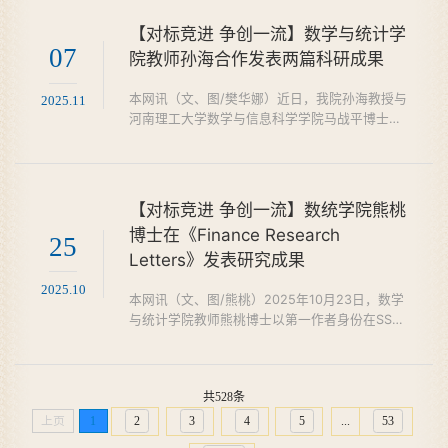
院弘毅楼网络会议室举行了授牌仪...
【对标竞进 争创一流】数学与统计学
07
院教师孙海合作发表两篇科研成果
本网讯（文、图/樊华娜）近日，我院孙海教授与
2025.11
河南理工大学数学与信息科学学院马战平博士合
作的两篇论文分别刊登在《International Journal
of Biomathematics》，《Computational and
Applied Mathematics》，我校为...
【对标竞进 争创一流】数统学院熊桃
博士在《Finance Research
25
Letters》发表研究成果
2025.10
本网讯（文、图/熊桃）2025年10月23日，数学
与统计学院教师熊桃博士以第一作者身份在SSCI
一区期刊《Finance Research Letters》发表了
题为“Digesting unrealized gains and losses in
China”的研究论文。《Finance...
共528条
上页
1
2
3
4
5
...
53