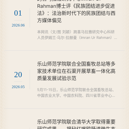
（市）的高校、科研院所、研学基地及行业企业
Rahman博士评《民族团结进步促进
的百余名专家学者与从业代表，齐聚嘉州，共话
01
法》：法治新时代下的民族团结与西
产业新趋势，共谋产教融合新路径。​本次大会由
西南大学资源昆虫高效养...
方媒体偏见
2026.06
本网讯（文/图 刘颖）跨喜马拉雅研究中心科研
人员伊姆兰·乌尔·拉赫曼（Imran Ur Rahman）
博士于5月26日在China Focus上发表评论文章
《超越西方叙事：一个外国人视角下的中国〈民
族团结进步促进法〉》（"Beyond Western
Narratives: A Foreigner's Perspective on
乐山师范学院联合全国畜牧总站等多
China's New Ethnic Unity Law"）。文章围绕将
家技术单位在石渠开展草畜一体化高
于2026年7月1日正式施行的《中华人民共和国
20
质量发展试验示范
民族团结进步促进法》（简称《民族团结进步促
进法》）展开深入评述，从在华...
2026.05
5月11-15日，乐山师范学院联合全国畜牧总站、
中国农业大学、中国农科院、四川省草业中心、
四川省甘孜州草业中心等单位技术人员组成专家
组到石渠县开展草畜一体化高质量发展试验示
范。专家组克服高寒缺氧等恶劣环境，抢抓高原
春季气温回升和土壤墒情良好时机，前期组织现
乐山师范学院联合清华大学取得重要
场选点，编制实验方案，做好机械、种子、肥料
研究成果——揭秘红嘴鸥肠道微生态