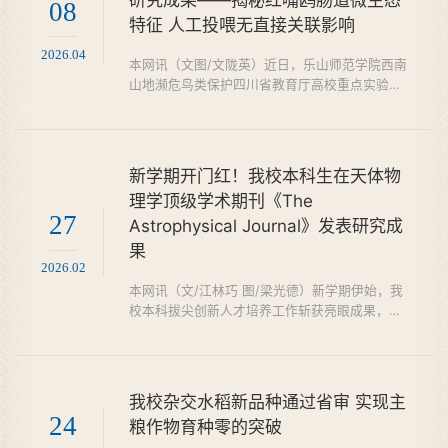
和整地等准备工作。在石渠现代牦牛产业园区，
08
特征 人工投喂无直接关联影响
专家组科学划分试验小区、田间划线开沟，按标
准开展种子精准分行称...
2026.04
本网讯（文图/文陇英）近日，乐山师范学院西南
山地濒危鸟类保护四川省教育厅高校重点实验室
与清华大学基础医学院合作的研究成果发表于国
际顶级期刊《npj Biofilms and Microbiomes》
（中国科学院生物学大类1区TOP，JCR Q1区，
影响因子9.2）。该研究首次揭示红嘴鸥肠道共
新学期开门红！我校本科生在天体物
生菌调控病毒携带的潜在机制，并证实人工投喂
理学顶级学术期刊《The
不会干扰其肠道微生态，为西南地区候鸟疫病防
27
Astrophysical Journal》发表研究成
控、公共卫生安全及保护管理提供了重要理论支
撑。2018年至2023年，...
果
2026.02
本网讯（文/江林巧 图/梁光德）新学期伊始，我
校本科拔尖创新人才培养工作斩获亮眼成果，迎
来 “开门红”。近日，物理与光电工程学院2023
级物理学专业本科生邓木兰、赵佳欣等同学，在
江林巧老师的悉心指导下，于天体物理学顶级学
术期刊《The Astrophysical Journal》（ApJ，
我校杂交水稻新品种通过省审 实现主
JCR一区）发表题为 “Orbital Modulation
24
粮作物育种零的突破
Induced by a Third Component in the